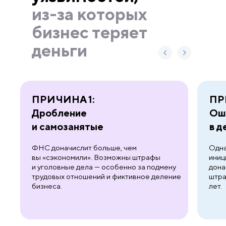
из-за которых
бизнес теряет
деньги
ПРИЧИНА 1:
ПР
Дробление
Ош
и самозанятые
в д
ФНС доначислит больше, чем
Одна
вы «сэкономили». Возможны штрафы
иниц
и уголовные дела — особенно за подмену
дона
трудовых отношений и фиктивное деление
штра
бизнеса.
лет.