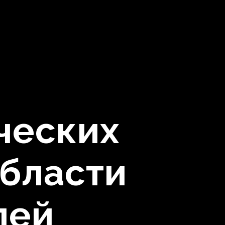
ческих
области
лей