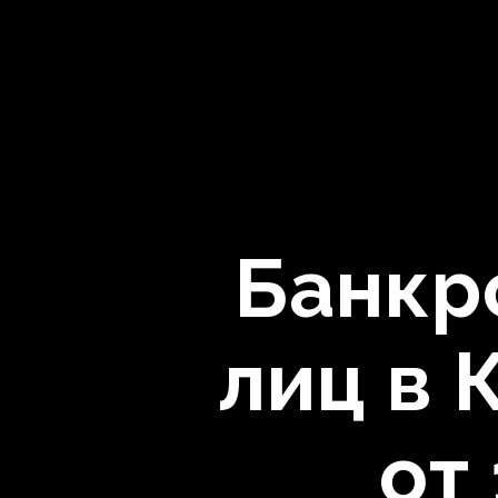
Банкр
лиц в 
от