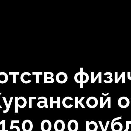
отство физи
Курганской 
 150 000 руб