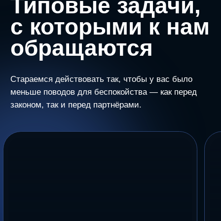
Сомнительные условия
Споры с партн
в договорах с контрагентами
клиентами или
Проводим юридическую экспертизу,
Разбираемся в ситуац
устраняем риски и переформулируем
стратегию и защищаем
условия в интересах клиента.
до суда или в процессе
Пройти диагностику