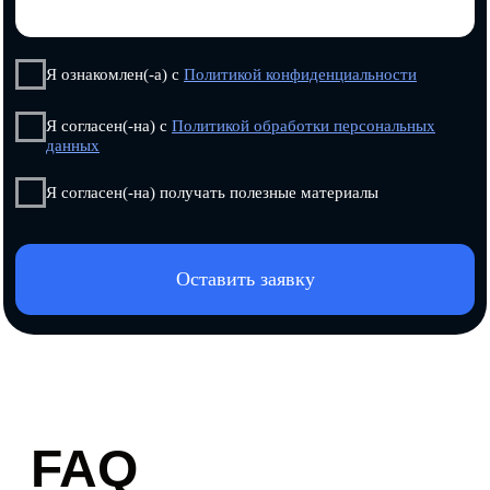
и надёжного
бэк-офиса
— в одном
месте
Кадровое
Налоговый ко
делопроизводство
Организация кадрового
Выявляем и предотвраща
документооборота и сопровождение
риски, структурируем би
проверок трудовой инспекции.
и сопровождаем взаимод
Узнать больше
Узнать больше