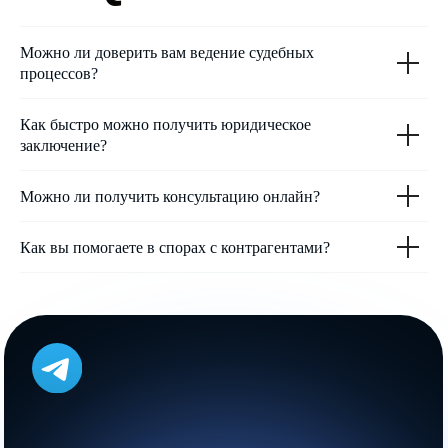
Товарный знак № 1094864
дата выдачи 13.03.2025
Можно ли доверить вам ведение судебных
© 2025 ОБЕРЕГ. Все материалы сайта являются объектами
процессов?
авторского права. Любое копирование, распространение,
переработка или использование материалов полностью или
частично без письменного согласия правообладателя запрещены.
Подробнее
Как быстро можно получить юридическое
заключение?
Можно ли получить консультацию онлайн?
+7 499 755 92 22
Как вы помогаете в спорах с контрагентами?
ИП Овчаров С.А.
ИНН: 773572295167
124575, г. Москва, г. Зеленоград, корп. 920
Политика конфиденциальности