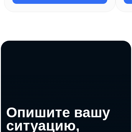
Подписывайтесь
на
полезный
Telegram-канал
Мы собрали всё самое важное
— без лишнего шума