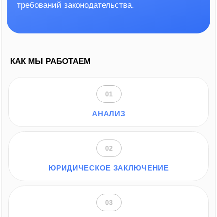
Консультации
Внесудебное
и экспертиза
сопровождени
документов
Помогаем согласовать ус
ведём переговоры, готови
Проверяем договоры, даём чёткие
юридические заключения.
рекомендации, готовим проекты договоров
с учётом ваших целей.
Узнать больше
Получить консул