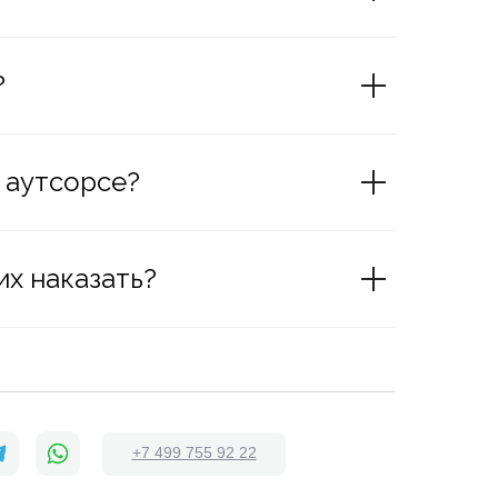
?
 аутсорсе?
х наказать?
+7 499 755 92 22