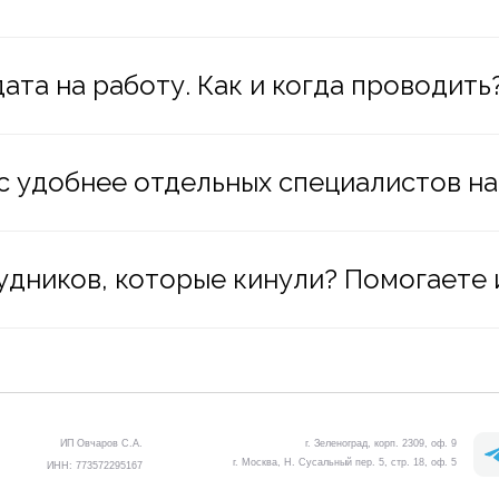
та на работу. Как и когда проводить
 удобнее отдельных специалистов на
дников, которые кинули? Помогаете и
ИП Овчаров С.А.
г. Зеленоград, корп. 2309, оф. 9
г. Москва, Н. Сусальный пер. 5, стр. 18, оф. 5
ИНН: 773572295167