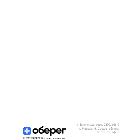
г. Зеленоград, корп. 2309, оф. 9
г. Москва, Н. Сусальный пер.
5, стр. 18, оф. 5
© 2023 ОБЕРЕГ. Все права защищены.